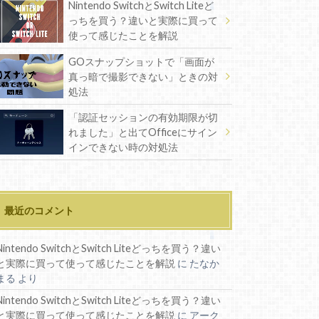
Nintendo SwitchとSwitch Liteど
っちを買う？違いと実際に買って
使って感じたことを解説
GOスナップショットで「画面が
真っ暗で撮影できない」ときの対
処法
「認証セッションの有効期限が切
れました」と出てOfficeにサイン
インできない時の対処法
最近のコメント
Nintendo SwitchとSwitch Liteどっちを買う？違い
と実際に買って使って感じたことを解説
に
たなか
まる
より
Nintendo SwitchとSwitch Liteどっちを買う？違い
と実際に買って使って感じたことを解説
に
アーク