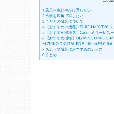
この記
1
風景を色鮮やかに写したい
2
風景を広角で写したい
3
子どもの撮影について
4
【おすすめの機種】FUJIFILM X-T20
5
【おすすめ機種２】Canon ミラーレス一眼カメラ
6
【おすすめ機種】OLYMPUS OM-D E-M10 M
M.ZUIKO DIGITAL ED 9-18mm F4.0-5.6
7
スナップ撮影におすすめのレンズ
8
まとめ