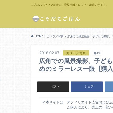
二児のパパとママが綴る、育児情報・レシピ・趣味のサイト。
HOME
カメラ／写真
広角での風景撮影、子どもの撮影、
2018.02.07
カメラ／写真
PR
広角での風景撮影、子ど
めのミラーレス一眼【購入
ポスト
シェア
※本サイトは、アフィリエイト広告および広
た購入により、売上の一部が