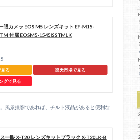
一眼カメラ EOS M5 レンズキット EF-M15-
S STM 付属 EOSM5-1545ISSTMLK
25
で見る
楽天市場で見る
ピングで見る
-E3です。風景撮影であれば、チルト液晶があると便利な
レス一眼 X-T20 レンズキットブラック X-T20LK-B