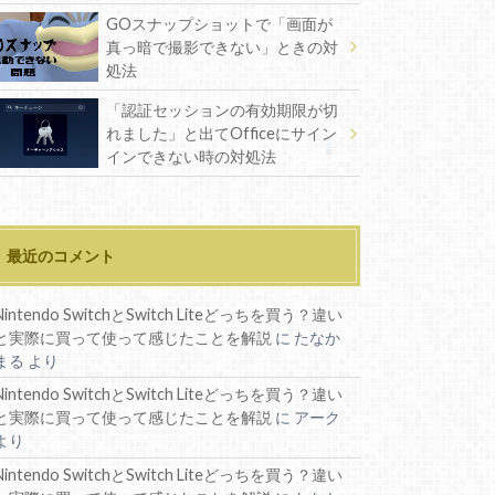
GOスナップショットで「画面が
真っ暗で撮影できない」ときの対
処法
「認証セッションの有効期限が切
れました」と出てOfficeにサイン
インできない時の対処法
最近のコメント
Nintendo SwitchとSwitch Liteどっちを買う？違い
と実際に買って使って感じたことを解説
に
たなか
まる
より
Nintendo SwitchとSwitch Liteどっちを買う？違い
と実際に買って使って感じたことを解説
に
アーク
より
Nintendo SwitchとSwitch Liteどっちを買う？違い