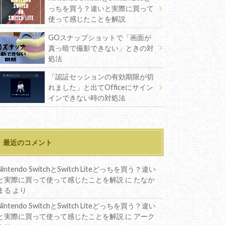
っちを買う？違いと実際に買って
使って感じたことを解説
GOスナップショットで「画面が
真っ暗で撮影できない」ときの対
処法
「認証セッションの有効期限が切
れました」と出てOfficeにサイン
インできない時の対処法
最近のコメント
Nintendo SwitchとSwitch Liteどっちを買う？違い
と実際に買って使って感じたことを解説
に
たなか
まる
より
Nintendo SwitchとSwitch Liteどっちを買う？違い
と実際に買って使って感じたことを解説
に
アーク