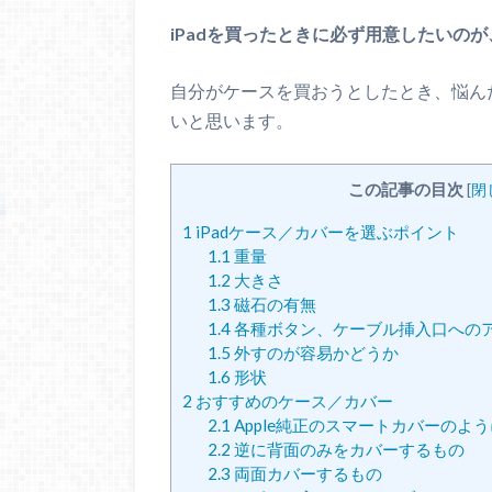
iPadを買ったときに必ず用意したいの
自分がケースを買おうとしたとき、悩ん
いと思います。
この記事の目次
[
閉
1
iPadケース／カバーを選ぶポイント
1.1
重量
1.2
大きさ
1.3
磁石の有無
1.4
各種ボタン、ケーブル挿入口への
1.5
外すのが容易かどうか
1.6
形状
2
おすすめのケース／カバー
2.1
Apple純正のスマートカバーのよ
2.2
逆に背面のみをカバーするもの
2.3
両面カバーするもの