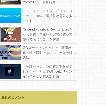
microSDカードを紹介
ニンテンドースイッチ「コントロ
ーラー」特集【選択肢が意外と多
い！】
Nintendo SwitchとSwitch Liteど
っちを買う？違いと実際に買って
使って感じたことを解説
GOスナップショットで「画面が
真っ暗で撮影できない」ときの対
処法
「認証セッションの有効期限が切
れました」と出てOfficeにサイン
インできない時の対処法
最近のコメント