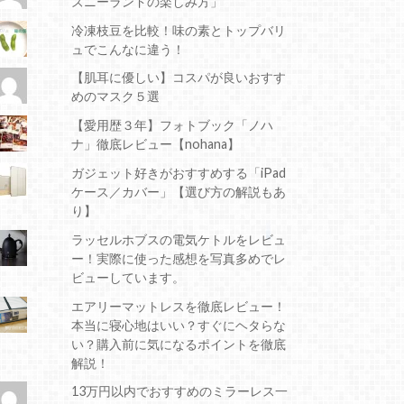
ズニーランドの楽しみ方」
冷凍枝豆を比較！味の素とトップバリ
ュでこんなに違う！
【肌耳に優しい】コスパが良いおすす
めのマスク５選
【愛用歴３年】フォトブック「ノハ
ナ」徹底レビュー【nohana】
ガジェット好きがおすすめする「iPad
ケース／カバー」【選び方の解説もあ
り】
ラッセルホブスの電気ケトルをレビュ
ー！実際に使った感想を写真多めでレ
ビューしています。
エアリーマットレスを徹底レビュー！
本当に寝心地はいい？すぐにヘタらな
い？購入前に気になるポイントを徹底
解説！
13万円以内でおすすめのミラーレス一