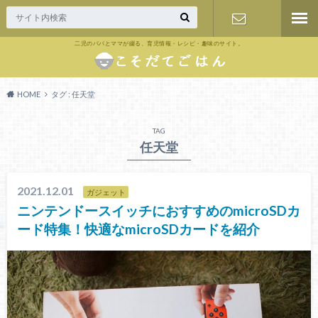
二児のパパとママが綴る、育児情報・レシピ・趣味のサイト。
お問い合わ
せ
HOME
タグ : 任天堂
TAG
任天堂
2021.12.01
ガジェット
ニンテンドースイッチにおすすめのmicroSDカ
ード特集！快適なmicroSDカードを紹介