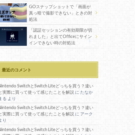
GOスナップショットで「画面が
真っ暗で撮影できない」ときの対
処法
「認証セッションの有効期限が切
れました」と出てOfficeにサイン
インできない時の対処法
最近のコメント
Nintendo SwitchとSwitch Liteどっちを買う？違い
と実際に買って使って感じたことを解説
に
たなか
まる
より
Nintendo SwitchとSwitch Liteどっちを買う？違い
と実際に買って使って感じたことを解説
に
アーク
より
Nintendo SwitchとSwitch Liteどっちを買う？違い