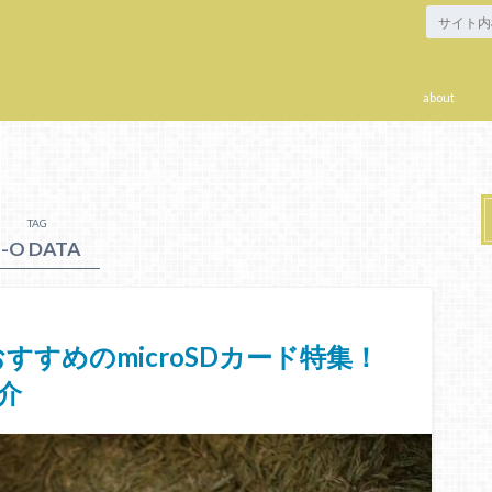
about
TAG
I-O DATA
すめのmicroSDカード特集！
紹介